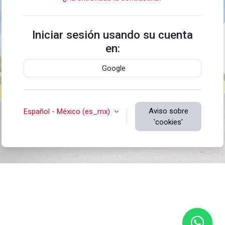
Iniciar sesión usando su cuenta
en:
Google
Aviso sobre
Español - México ‎(es_mx)‎
'cookies'
Usted no ha iniciado sesión.
Resumen de conservación de datos
Obtener la App Mobile
Cambiar al tema estándar