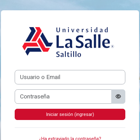
Saltar al contenido principal
Ingresar a La Sal
Usuario o Email
Contraseña
Iniciar sesión (ingresar)
¿Ha extraviado la contraseña?